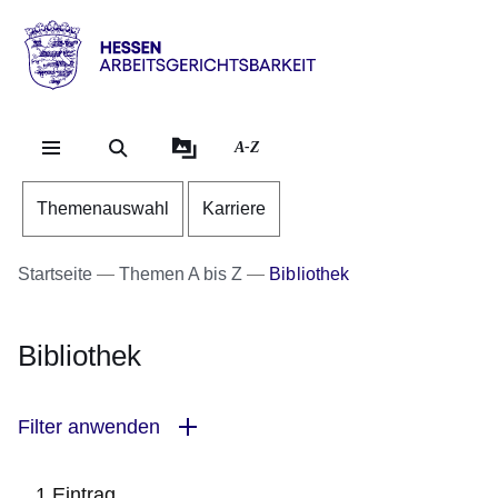
Direkt zum Kopf der Se
Direkt zum Inhalt
Direkt zum Fuß der Sei
Hessen
-
Arbeitsgerichtsbarkeit
A-Z
Themenauswahl
Karriere
Startseite
Themen A bis Z
Bibliothek
Bibliothek
Filter anwenden
1 Eintrag