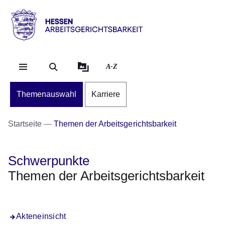
Direkt zum Kopf der S
Direkt zum Inhalt
Direkt zum Fuß der Se
Hessen
-
Arbeitsgerichtsbarkeit
A-Z
Themenauswahl
Karriere
Startseite
Themen der Arbeitsgerichtsbarkeit
Schwerpunkte
Themen der Arbeitsgerichtsbarkeit
Akteneinsicht