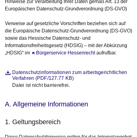
Hinweise zur Verarbeitung Ihrer Daten gemäß Art. 13 der
Europäischen Datenschutz-Grundverordnung (DS-GVO)
Verweise auf gesetzliche Vorschriften beziehen sich auf
die Europäische Datenschutz-Grundverordnung (DS-GVO)
sowie das Hessische Datenschutz- und
Informationsfreiheitsgesetz (HDSIG) – mit der Abkürzung
„HDSIG“ im
Öffnet sich in einem neuen Fenster
Bürgerservice Hessenrecht
aufrufbar.
Datei
Öffnet sich in einem neuen Fenster
Datenschutzinformationen zum arbeitsgerichtlichen
Verfahren (PDF/127.77 KB)
Datei ist nicht barrierefrei.
Beschreibung
A. Allgemeine Informationen
1. Geltungsbereich
Diese Datenschutzhinweise gelten für das Internetangebot