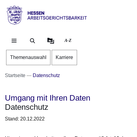
Direkt zum Kopf der Se
Direkt zum Inhalt
Direkt zum Fuß der Sei
Hessen
-
Arbeitsgerichtsbarkeit
A-Z
Themenauswahl
Karriere
Startseite
Datenschutz
Umgang mit Ihren Daten
Datenschutz
Stand: 20.12.2022