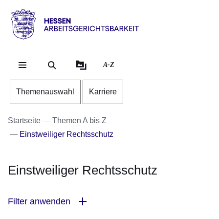
Direkt zum Kopf der Se
Direkt zum Inhalt
Direkt zum Fuß der Sei
Hessen
-
Arbeitsgerichtsbarkeit
A-Z
Themenauswahl
Karriere
Startseite
Themen A bis Z
Einstweiliger Rechtsschutz
Einstweiliger Rechtsschutz
Filter anwenden