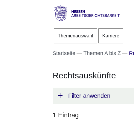
Direkt zum Kopf der S
Direkt zum Inhalt
Direkt zum Fuß der Se
Hessen
-
Themenauswahl
Karriere
Arbeitsgerichtsbarkeit
Startseite
Themen A bis Z
Re
Rechtsauskünfte
Filter anwenden
1 Eintrag