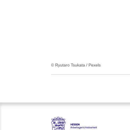
:1
Ergebnis
© Ryutaro Tsukata / Pexels