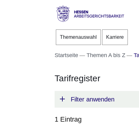
Direkt zum Kopf der S
Direkt zum Inhalt
Direkt zum Fuß der Se
Hessen
-
Themenauswahl
Karriere
Arbeitsgerichtsbarkeit
Startseite
Themen A bis Z
Ta
Tarifregister
Filter anwenden
1 Eintrag