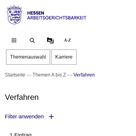
Direkt zum Kopf der Se
Direkt zum Inhalt
Direkt zum Fuß der Sei
Hessen
-
Arbeitsgerichtsbarkeit
A-Z
Themenauswahl
Karriere
Startseite
Themen A bis Z
Verfahren
Verfahren
Filter anwenden
1 Eintrag