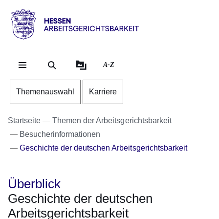
Direkt zum Kopf der Se
Direkt zum Inhalt
Direkt zum Fuß der Sei
Hessen
-
Arbeitsgerichtsbarkeit
A-Z
Themenauswahl
Karriere
Startseite
Themen der Arbeitsgerichtsbarkeit
Besucherinformationen
Geschichte der deutschen Arbeitsgerichtsbarkeit
Überblick
Geschichte der deutschen
Arbeitsgerichtsbarkeit