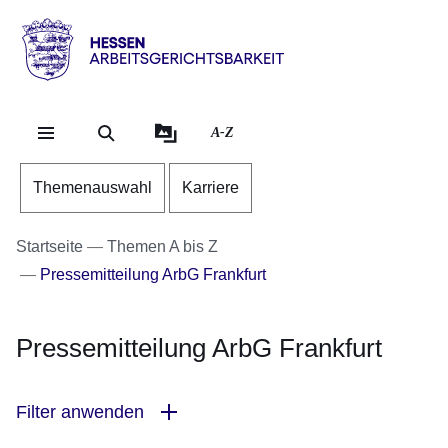
Direkt zum Kopf der Se
Direkt zum Inhalt
Direkt zum Fuß der Sei
Hessen
-
Arbeitsgerichtsbarkeit
A-Z
Themenauswahl
Karriere
Startseite
Themen A bis Z
Pressemitteilung ArbG Frankfurt
Pressemitteilung ArbG Frankfurt
Filter anwenden